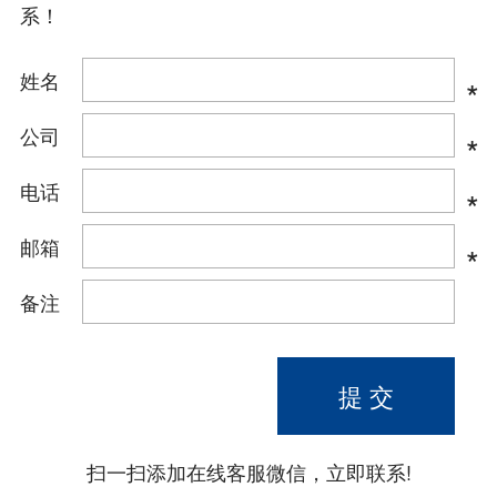
电场测试仪或在线连续
系！
静电测量装置进行各种
静电测量，以了解准确
姓名
*
的静电发生位置和中和
位置。在印刷品卸垛过
公司
程中，单张印刷
*
电话
*
邮箱
*
备注
扫一扫添加在线客服微信，立即联系!