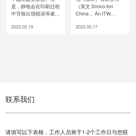
是，静电会在印刷过程
（英文 Simco-Ion
中导致出现错误等诸多
China， An ITW
问题，包括灰尘吸附、
Company）是 Simco-
2023.05.19
2023.05.17
印刷效果不佳（不清
Ion 在敬告，依工斯诺
晰、模糊）或弄脏印刷
科恩静电（深圳）有限
头（导致生产循环周期
公司（英文 Simco-Ion
变短），甚至还会造成
China， An ITW
机器停机；所有这些问
Company ) 是Simco-
题都会产生更多的费
Ion 在中国成立的唯一
用，继而导致失去竞争
子公司，旗下离子风机
优势。生产商在对纸
Aerostat XC，Aerostat
张、纸板、木质印刷地
PC，Aerostat FPD 等
板以及尤其是塑料片材
系列产品均为深圳工厂
联系我们
等平面进行（单通道）
原厂产品，目前市场上
数字印刷时，可能会遇
出现大量的“Made in
到由高静电荷引起的多
USA”的均为假冒伪劣
种问题。为了解决这些
产品，同时
问题，可使用 FMX 静
www.simco-i
请填写以下表格，工作人员将于1-2个工作日与您联