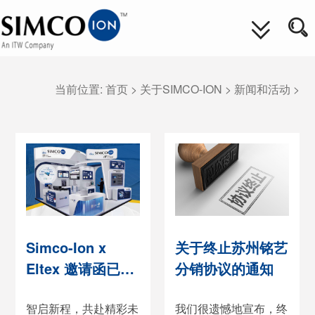
当前位置:
首页
>
关于SIMCO-ION
>
新闻和活动
>
Simco-Ion x
关于终止苏州铭艺
Eltex 邀请函已送
分销协议的通知
达 | Chinaplas
2026 等你来现场
智启新程，共赴精彩未
我们很遗憾地宣布，终