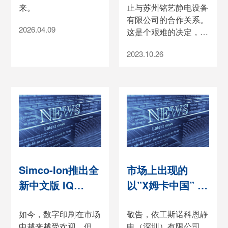
来。
止与苏州铭艺静电设备
有限公司的合作关系。
2026.04.09
这是个艰难的决定，我
们感谢苏州铭艺在过去
2023.10.26
10年对Simco-Ion做出
的贡献，希望苏州铭艺
的事业在未来越做越
好。在三个月的过渡期
中，客户如有任何问
题，请随时联系我们
Simco-Ion的销售同
事。
Simco-Ion推出全
市场上出现的
新中文版 IQ
以”X姆卡中国” 等
Power 智能静电
中文名字命名的网
控制台
如今，数字印刷在市场
站均为侵权网站
敬告，依工斯诺科恩静
中越来越受欢迎。但
电（深圳）有限公司